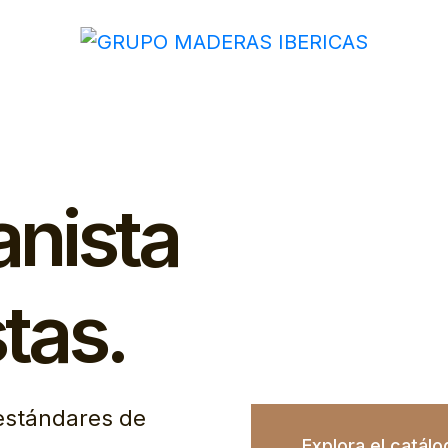
anista
tas.
estándares de
Explora el catálo