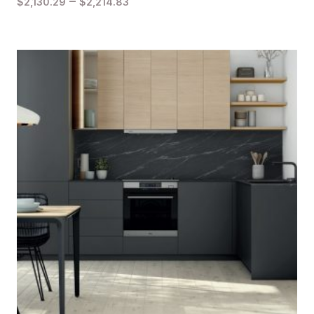
–
$
2,130.29
$
2,214.83