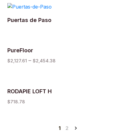
Puertas de Paso
PureFloor
–
$
2,127.61
$
2,454.38
RODAPIE LOFT H
$
718.78
1
2
→